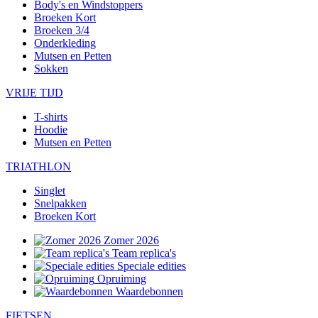
Body's en Windstoppers
Broeken Kort
Broeken 3/4
Onderkleding
Mutsen en Petten
Sokken
VRIJE TIJD
T-shirts
Hoodie
Mutsen en Petten
TRIATHLON
Singlet
Snelpakken
Broeken Kort
Zomer 2026
Team replica's
Speciale edities
Opruiming
Waardebonnen
FIETSEN