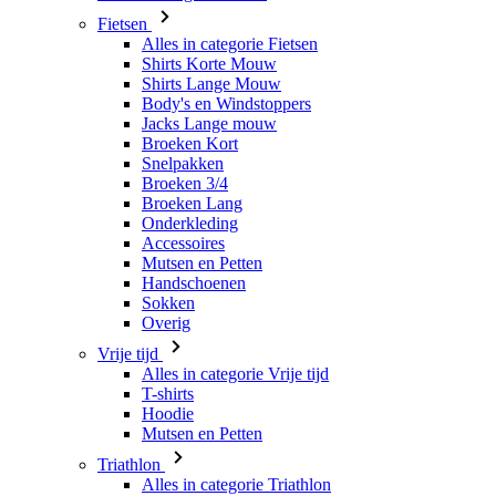
Body's en Windstoppers
Jacks Lange mouw
Broeken Kort
Snelpakken
Broeken 3/4
Broeken Lang
Onderkleding
Accessoires
Mutsen en Petten
Handschoenen
Sokken
Overig
Vrije tijd
Alles in categorie Vrije tijd
T-shirts
Hoodie
Mutsen en Petten
Triathlon
Alles in categorie Triathlon
Singlet
Snelpakken
Broeken Kort
Zomer 2026
Team replica's