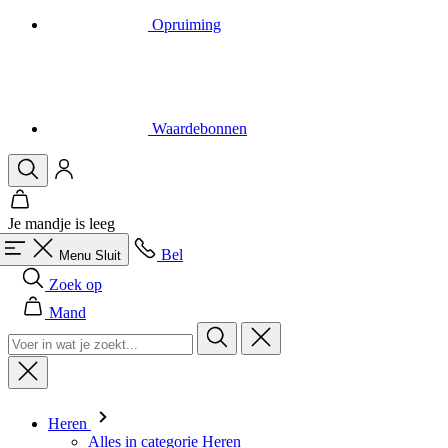
Waardebonnen
Je mandje is leeg
Bel
Menu
Sluit
Zoek op
Mand
Heren
Alles in categorie Heren
Fietsen
Alles in categorie Fietsen
Shirts Korte Mouw
Shirts Lange Mouw