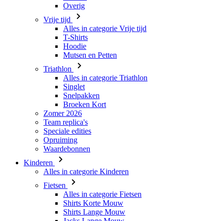
Hoodie
Mutsen en Petten
Triathlon
Alles in categorie Triathlon
Singlet
Snelpakken
Broeken Kort
Zomer 2026
Team replica's
Speciale edities
Opruiming
Waardebonnen
Kinderen
Alles in categorie Kinderen
Fietsen
Alles in categorie Fietsen
Shirts Korte Mouw
Shirts Lange Mouw
Jacks Lange Mouw
Broeken Kort
Broeken Lang
Accessoires
Handschoenen