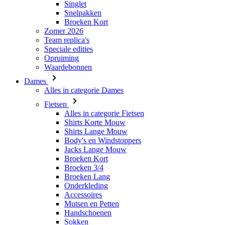
Speciale edities
Opruiming
Waardebonnen
Dames
Alles in categorie Dames
Fietsen
Alles in categorie Fietsen
Shirts Korte Mouw
Shirts Lange Mouw
Body's en Windstoppers
Jacks Lange Mouw
Broeken Kort
Broeken 3/4
Broeken Lang
Onderkleding
Accessoires
Mutsen en Petten
Handschoenen
Sokken
Overig
Vrije tijd
Alles in categorie Vrije tijd
T-Shirts