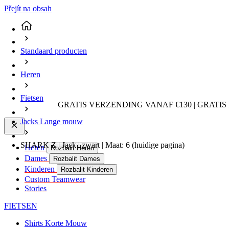
Přejít na obsah
Standaard producten
Heren
Fietsen
GRATIS VERZENDING VANAF €130 | GRATIS
Jacks Lange mouw
SHARK Z | Jack | zwart | Maat: 6
(huidige pagina)
Heren
Rozbalit Heren
Dames
Rozbalit Dames
Kinderen
Rozbalit Kinderen
Custom Teamwear
Stories
FIETSEN
Shirts Korte Mouw