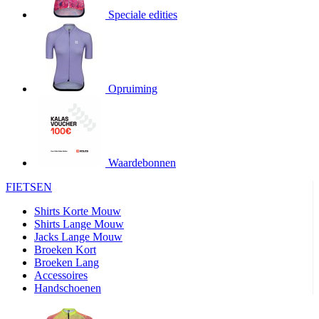
product[20000706]
www.kalas.be
1 jaar
Speciale edities
product[24140]
www.kalas.be
1 jaar
product[24367]
www.kalas.be
1 jaar
product[20000986]
www.kalas.be
1 jaar
product[24301]
www.kalas.be
1 jaar
Opruiming
product[20000119]
www.kalas.be
1 jaar
product[20001459]
www.kalas.be
1 jaar
product[24083]
www.kalas.be
1 jaar
Waardebonnen
product[24388]
www.kalas.be
1 jaar
FIETSEN
product[20000570]
www.kalas.be
1 jaar
product[24078]
www.kalas.be
1 jaar
Shirts Korte Mouw
Shirts Lange Mouw
product[24273]
www.kalas.be
1 jaar
Jacks Lange Mouw
Broeken Kort
webChangePopupShowed
www.kalas.be
1 jaar
Broeken Lang
product[20000350]
www.kalas.be
1 jaar
Accessoires
Handschoenen
product[24270]
www.kalas.be
1 jaar
product[24077]
www.kalas.be
1 jaar