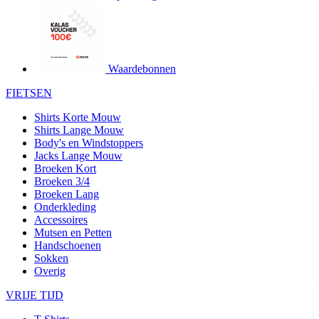
product[24427]
www.kalas.be
1 jaar
product[24032]
www.kalas.be
1 jaar
product[24233]
www.kalas.be
1 jaar
product[24251]
www.kalas.be
1 jaar
Waardebonnen
product[23960]
www.kalas.be
1 jaar
FIETSEN
product[24218]
www.kalas.be
1 jaar
Shirts Korte Mouw
product[24236]
www.kalas.be
1 jaar
Shirts Lange Mouw
Body's en Windstoppers
product[20000251]
www.kalas.be
1 jaar
Jacks Lange Mouw
product[24444]
www.kalas.be
1 jaar
Broeken Kort
Broeken 3/4
product[24391]
www.kalas.be
1 jaar
Broeken Lang
Onderkleding
product[24177]
www.kalas.be
1 jaar
Accessoires
product[24505]
www.kalas.be
1 jaar
Mutsen en Petten
Handschoenen
product[24238]
www.kalas.be
1 jaar
Sokken
product[24372]
www.kalas.be
1 jaar
Overig
product[24028]
www.kalas.be
1 jaar
VRIJE TIJD
product[24152]
www.kalas.be
1 jaar