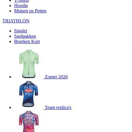
T-Shirts
product[24282]
www.kalas.be
1 jaar
Hoodie
Mutsen en Petten
product[20000356]
www.kalas.be
1 jaar
TRIATHLON
product[24116]
www.kalas.be
1 jaar
Singlet
product[24256]
www.kalas.be
1 jaar
Snelpakken
product[24093]
www.kalas.be
1 jaar
Broeken Kort
product[20000575]
www.kalas.be
1 jaar
product[24201]
www.kalas.be
1 jaar
product[20000856]
www.kalas.be
1 jaar
product[24383]
www.kalas.be
1 jaar
Zomer 2026
product[24242]
www.kalas.be
1 jaar
product[24212]
www.kalas.be
1 jaar
product[24325]
www.kalas.be
1 jaar
Team replica's
product[20000442]
www.kalas.be
1 jaar
product[20001016]
www.kalas.be
1 jaar
product[20000355]
www.kalas.be
1 jaar