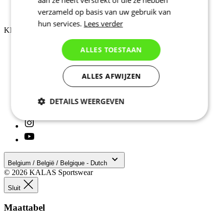
Over ons
verzameld op basis van uw gebruik van
Cookiebeleid
hun services.
Lees verder
KLANTENSERVICE
Verzending
ALLES TOESTAAN
Retouren
Downloaden
Veelgestelde vragen
ALLES AFWIJZEN
Maattabel
Contact
DETAILS WEERGEVEN
Noodzakelijk
Statistieken
Marketing
Functioneel
Belgium / België / Belgique - Dutch
© 2026 KALAS Sportswear
Sluit
Niet geclassificeerd
Maattabel