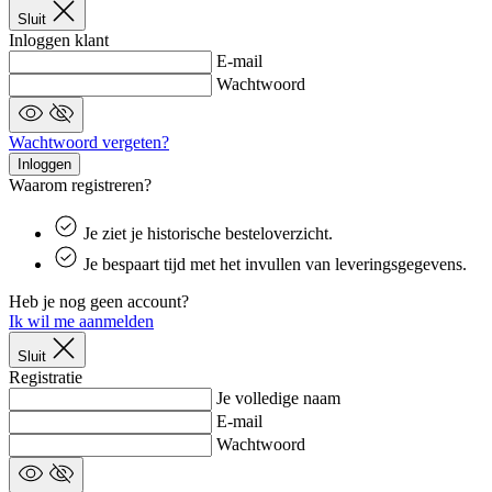
va
Sluit
om
tr
Inloggen klant
di
E-mail
ve
Wachtwoord
CookieScriptConsent
6 maanden
De
CookieScript
wo
.kalas.be
Google
do
Wachtwoord vergeten?
Privacy Policy
Sc
o
Inloggen
c
Waarom registreren?
va
o
co
Je ziet je historische besteloverzicht.
va
Sc
Je bespaart tijd met het invullen van leveringsgegevens.
no
co
Heb je nog geen account?
laravel_session
1 dag
In
Laravel LLC
Ik wil me aanmelden
la
www.kalas.be
la
Sluit
om
Registratie
in
ge
Je volledige naam
id
E-mail
PHPSESSID
Sessie
C
PHP.net
Wachtwoord
ge
www.kalas.be
ap
ba