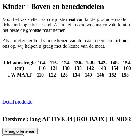
Kinder - Boven en benedendelen
Voor het vaststellen van de juiste maat van kinderproducten is de
lichaamslengte beslissend. Als u net tussen twee maten valt, kunt u
Noodzakelijk
Statistieken
Marketing
het beste de grootste maat nemen.
Functioneel
Niet geclassificeerd
Als u niet zeker bent van de keuze van de maat, neem contact met
ons op, wij helpen u graag met de keuze van de maat.
Strikt noodzakelijke cookies maken de
kernfunctionaliteiten van de website mogelijk, zoals
gebruikersaanmelding en accountbeheer. De
Lichaamslengte
104-
116-
124-
130-
138-
142-
148-
154-
website kan niet goed worden gebruikt zonder de
(cm)
116
124
130
138
142
148
154
160
strikt noodzakelijke cookies.
UW MAAT
110
122
128
134
140
146
152
158
Aanbieder
/
Naam
Vervaldatum
O
Domein
_se20session
www.kalas.be
1 jaar
De
wo
o
Detail produktu
ge
do
o
Fietsbroek lang ACTIVE 34 | ROUBAIX | JUNIOR
ipCountry
www.kalas.be
1 jaar
Ge
la
ge
Vraag offerte aan
sl