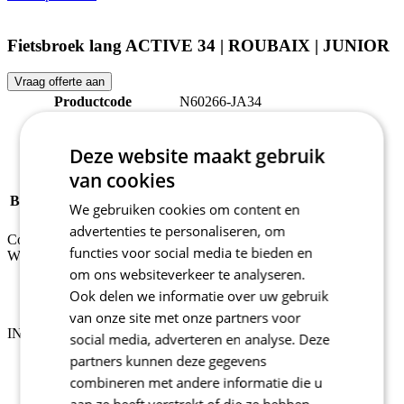
Fietsbroek lang ACTIVE 34 | ROUBAIX | JUNIOR
Vraag offerte aan
Productcode
N60266-JA34
Tags
Lente/herfst
M/V
Kinderen
Deze website maakt gebruik
SPORT
Fietsen
van cookies
COLLECTIE
ACTIVE
BELANGRIJKSTE STOF
ROUBAIX
We gebruiken cookies om content en
ZEEM
ENDURANCE KID
advertenties te personaliseren, om
Contact
functies voor social media te bieden en
Wij helpen je graag
om ons websiteverkeer te analyseren.
BE: +32 471 324 669
Weekdagen 9:00 - 17:00
Ook delen we informatie over uw gebruik
support@kalas.cc
van onze site met onze partners voor
INFORMATIE
social media, adverteren en analyse. Deze
partners kunnen deze gegevens
Vacatures
Algemene verkoopsvoorwaarden
combineren met andere informatie die u
Privacybeleid
aan ze heeft verstrekt of die ze hebben