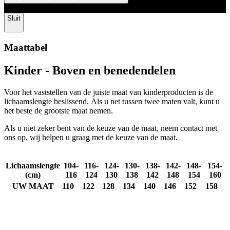
© 2026 KALAS Sportswear
Sluit
Maattabel
Kinder - Boven en benedendelen
Voor het vaststellen van de juiste maat van kinderproducten is de
lichaamslengte beslissend. Als u net tussen twee maten valt, kunt u
het beste de grootste maat nemen.
Als u niet zeker bent van de keuze van de maat, neem contact met
ons op, wij helpen u graag met de keuze van de maat.
Lichaamslengte
104-
116-
124-
130-
138-
142-
148-
154-
(cm)
116
124
130
138
142
148
154
160
UW MAAT
110
122
128
134
140
146
152
158