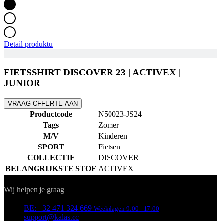
Detail produktu
FIETSSHIRT DISCOVER 23 | ACTIVEX |
JUNIOR
VRAAG OFFERTE AAN
Productcode
N50023-JS24
Tags
Zomer
M/V
Kinderen
SPORT
Fietsen
COLLECTIE
DISCOVER
BELANGRIJKSTE STOF
ACTIVEX
Contact
Wij helpen je graag
BE: +32 471 324 669
Weekdagen 9:00 - 17:00
support@kalas.cc