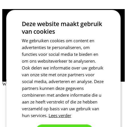
Deze website maakt gebruik
Waarom registreren?
van cookies
We gebruiken cookies om content en
Je ziet je historische besteloverzicht.
advertenties te personaliseren, om
Je bespaart tijd met het invullen van
functies voor social media te bieden en
leveringsgegevens.
om ons websiteverkeer te analyseren.
Al geregistreerd?
Ook delen we informatie over uw gebruik
INLOGGEN
van onze site met onze partners voor
social media, adverteren en analyse. Deze
Wachtwoord herstellen
partners kunnen deze gegevens
Sluit
combineren met andere informatie die u
E-mail
aan ze heeft verstrekt of die ze hebben
WACHTWOORD HERSTELLEN
verzameld op basis van uw gebruik van
hun services.
Lees verder
Weet je nog
Inloggen