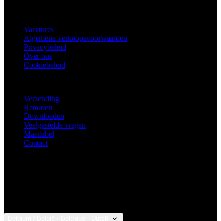
INFORMATIE
Vacatures
Algemene verkoopsvoorwaarden
Privacybeleid
Over ons
Cookiebeleid
KLANTENSERVICE
Verzending
Retouren
Downloaden
Veelgestelde vragen
Maattabel
Contact
Belgium / België / Belgique - Dutch