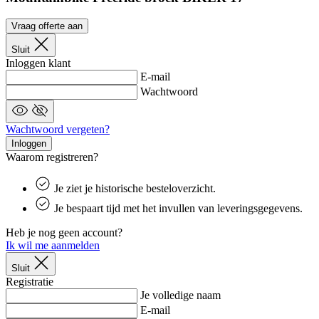
ge
sl
va
Vraag offerte aan
om
tr
Sluit
di
Inloggen klant
ve
E-mail
CookieScriptConsent
6 maanden
De
CookieScript
Wachtwoord
wo
.kalas.be
Google
do
Privacy Policy
Sc
o
Wachtwoord vergeten?
c
Inloggen
va
o
Waarom registreren?
co
va
Sc
Je ziet je historische besteloverzicht.
no
co
Je bespaart tijd met het invullen van leveringsgegevens.
laravel_session
1 dag
In
Laravel LLC
Heb je nog geen account?
la
www.kalas.be
la
Ik wil me aanmelden
om
in
Sluit
ge
Registratie
id
Je volledige naam
PHPSESSID
Sessie
C
PHP.net
E-mail
ge
www.kalas.be