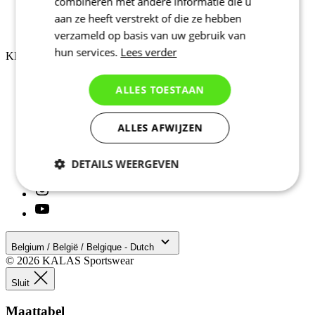
combineren met andere informatie die u
Privacybeleid
aan ze heeft verstrekt of die ze hebben
Over ons
Cookiebeleid
verzameld op basis van uw gebruik van
hun services.
Lees verder
KLANTENSERVICE
Verzending
ALLES TOESTAAN
Retouren
Downloaden
Veelgestelde vragen
ALLES AFWIJZEN
Maattabel
Contact
DETAILS WEERGEVEN
Noodzakelijk
Statistieken
Marketing
Functioneel
Belgium / België / Belgique - Dutch
© 2026 KALAS Sportswear
Sluit
Niet geclassificeerd
Maattabel