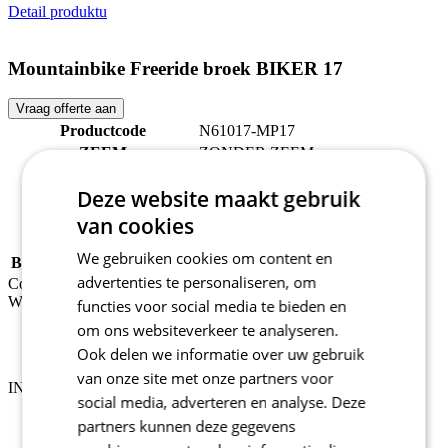
Detail produktu
Mountainbike Freeride broek BIKER 17
Vraag offerte aan
Productcode
N61017-MP17
ZEEM
ZONDER ZEEM
Tags
Loose fit | Zomer
Deze website maakt gebruik
M/V
Mannen
SPORT
Fietsen
van cookies
COLLECTIE
BIKER
We gebruiken cookies om content en
BELANGRIJKSTE STOF
MAVAR
advertenties te personaliseren, om
Contact
Wij helpen je graag
functies voor social media te bieden en
om ons websiteverkeer te analyseren.
BE: +32 471 324 669
Weekdagen 9:00 - 17:00
Ook delen we informatie over uw gebruik
support@kalas.cc
van onze site met onze partners voor
INFORMATIE
social media, adverteren en analyse. Deze
Vacatures
partners kunnen deze gegevens
Algemene verkoopsvoorwaarden