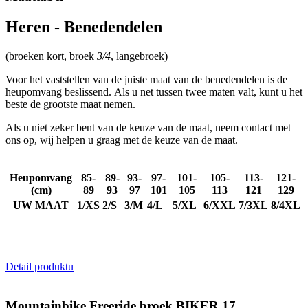
Heren - Benedendelen
(broeken kort, broek
3/4
, langebroek)
Voor het vaststellen van de juiste maat van de benedendelen is de
Noodzakelijk
Statistieken
Marketing
heupomvang beslissend. Als u net tussen twee maten valt, kunt u het
Functioneel
Niet geclassificeerd
beste de grootste maat nemen.
Als u niet zeker bent van de keuze van de maat, neem contact met
Strikt noodzakelijke cookies maken de
ons op, wij helpen u graag met de keuze van de maat.
kernfunctionaliteiten van de website mogelijk, zoals
gebruikersaanmelding en accountbeheer. De
website kan niet goed worden gebruikt zonder de
strikt noodzakelijke cookies.
Heupomvang
85-
89-
93-
97-
101-
105-
113-
121-
(cm)
89
93
97
101
105
113
121
129
Aanbieder
/
Naam
Vervaldatum
O
Domein
UW MAAT
1/XS
2/S
3/M
4/L
5/XL
6/XXL
7/3XL
8/4XL
_se20session
www.kalas.be
1 jaar
De
wo
o
ge
do
Detail produktu
o
ipCountry
www.kalas.be
1 jaar
Ge
la
Mountainbike Freeride broek BIKER 17