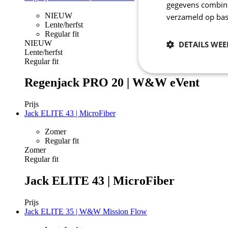
gegevens combiner
NIEUW
verzameld op bas
Lente/herfst
Regular fit
NIEUW
DETAILS WE
Lente/herfst
Regular fit
Noodzakelijk
Regenjack PRO 20 | W&W eVent
Prijs
Jack ELITE 43 | MicroFiber
Zomer
Regular fit
Zomer
Regular fit
Strikt noodzakelijke
Jack ELITE 43 | MicroFiber
accountbeheer. De we
Naam
Prijs
Jack ELITE 35 | W&W Mission Flow
_se20session