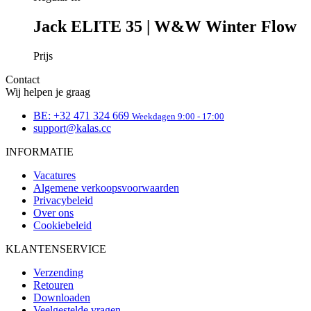
Naam
A
Naam
Naam
Jack ELITE 35 | W&W Winter Flow
product[20000157]
D
Naam
product[24054]
_bra_perfor
basketCookieId
.
Prijs
_bra_target
product[24114]
_ga
Contact
IDE
product[20001464]
Wij helpen je graag
product[20000615]
BE: +32 471 324 669
Weekdagen 9:00 - 17:00
product[24149]
support@kalas.cc
VISITOR_INFO1_LIV
product[23974]
INFORMATIE
product[24203]
Vacatures
_ga_J7WLB08PT9
_gcl_au
product[24174]
Algemene verkoopsvoorwaarden
Privacybeleid
LaVisitorId_a2Fs
product[24376]
Over ons
Cookiebeleid
_fbp
product[24210]
product[20000445]
KLANTENSERVICE
product[24126]
test_cookie
Verzending
Retouren
product[20001018]
Downloaden
LaSID
product[24017]
Veelgestelde vragen