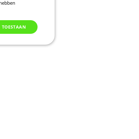
 hebben
S TOESTAAN
Niet
geclassificeerd
d
elding en
uikerssessie door