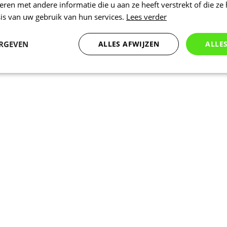
en met andere informatie die u aan ze heeft verstrekt of die ze
is van uw gebruik van hun services.
Lees verder
ERGEVEN
ALLES AFWIJZEN
ALLE
Statistieken
Marketing
Functioneel
Noodzakelijk
Statistieken
Marketing
Functioneel
Niet geclassificeer
 cookies maken de kernfunctionaliteiten van de website mogelijk, zoals gebruikersaanm
bsite kan niet goed worden gebruikt zonder de strikt noodzakelijke cookies.
Aanbieder
/
Vervaldatum
Omschrijving
Domein
www.kalas.be
1 jaar
Deze cookie wordt gebruikt om een gebr
de server te onderhouden.