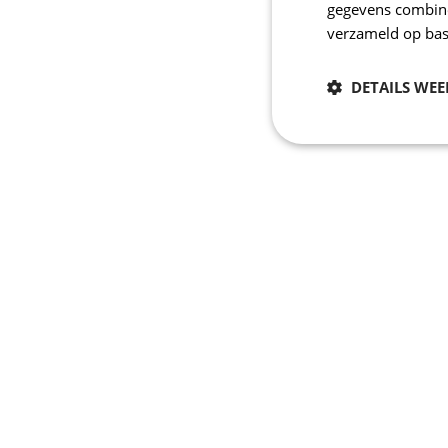
gegevens combiner
verzameld op bas
DETAILS WE
Noodzakelijk
Strikt noodzakelijke
accountbeheer. De we
Naam
_se20session