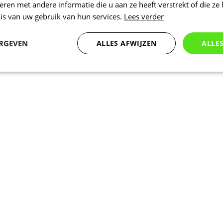
en met andere informatie die u aan ze heeft verstrekt of die ze
is van uw gebruik van hun services.
Lees verder
ERGEVEN
ALLES AFWIJZEN
ALLE
Statistieken
Marketing
Functioneel
Noodzakelijk
Statistieken
Marketing
Functioneel
Niet geclassificeer
 cookies maken de kernfunctionaliteiten van de website mogelijk, zoals gebruikersaanm
bsite kan niet goed worden gebruikt zonder de strikt noodzakelijke cookies.
Aanbieder
/
Vervaldatum
Omschrijving
Domein
www.kalas.be
1 jaar
Deze cookie wordt gebruikt om een gebr
de server te onderhouden.