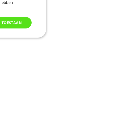
 hebben
S TOESTAAN
Niet
geclassificeerd
d
elding en
uikerssessie door