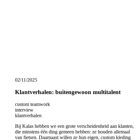
ontwerpen. Het gaat om individuen, vriendengroepen, clubs,
teams, bedrijven, goede doelen en evenementen. In onze serie
Klantverhalen vertellen enkele van onze klanten hoe we hen
hebben geholpen hun doelstellingen te bereiken en
benadrukken ze die aspecten van de service van Kalas waar
ze het meest aan hebben gehad.
Show more