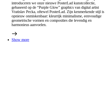
15/04/2025
Chapeau, Mathieu!
Op de kasseien in Noord-Frankrijk liet Mathieu van der Poel
opnieuw zijn kracht zien. Hij behaalde zijn derde
opeenvolgende zege in de legendarische koers Parijs–
Roubaix. Deze overwinning was alweer het achtste
Monument wat hij op zijn naam schreef. Hij is daarmee
zonder twijfel een van de meest succesvolle renners van zijn
generatie. Daar kunnen we alleen maar diep voor buigen.
Chapeau, Mathieu!