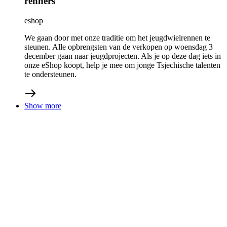
renners
eshop
We gaan door met onze traditie om het jeugdwielrennen te
steunen. Alle opbrengsten van de verkopen op woensdag 3
december gaan naar jeugdprojecten. Als je op deze dag iets in
onze eShop koopt, help je mee om jonge Tsjechische talenten
te ondersteunen.
Show more
21/11/2025
Product care voor fietskleding
Tips en tricks
eshop
custom teamwork
In samenwerking met onze R&D-afdeling hebben we enkele
basisadviezen en tips opgesteld hoe je je fietskleding zo goed
mogelijk kunt onderhouden. Hoe je deze op de juiste manier
gebruikt, wast en opbergt. Vergeet niet dat een goede