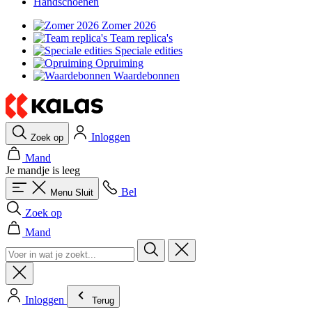
Handschoenen
Zomer 2026
Team replica's
Speciale edities
Opruiming
Waardebonnen
Inloggen
Zoek op
Mand
Je mandje is leeg
Bel
Menu
Sluit
Zoek op
Mand
Inloggen
Terug