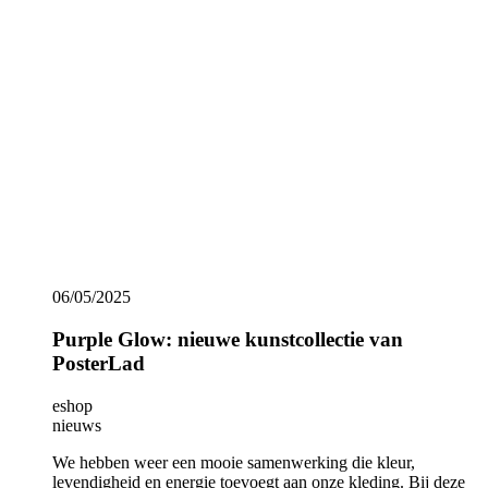
introduceren we onze nieuwe PosterLad kunstcollectie,
gebaseerd op de “Purple Glow” graphics van digital artist
Vratislav Pecka, oftewel PosterLad. Zijn kenmerkende stijl is
opnieuw onmiskenbaar: kleurrijk minimalisme, eenvoudige
geometrische vormen en composities die levendig en
harmonieus aanvoelen.
Show more