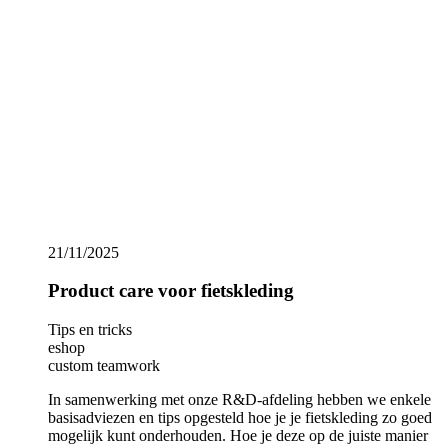
verzorging van het product cruciaal is voor het behoud van de
prestaties en het comfort van je fietskleding. Om ervoor te
zorgen dat jouw Kalas-fietskleding in topconditie blijft en vele
seizoenen meegaat, is het essentieel om deze richtlijnen te
volgen. Vergeet echter niet dat dit algemene adviezen zijn en
dat de meest accurate informatie over hoe je het product moet
behandelen altijd te vinden is op het label van elk kledingstuk
zelf.
Show more