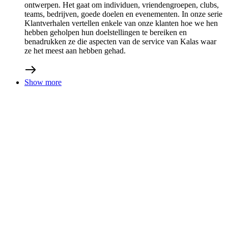
31/10/2025
Hoe kies je de juiste maat wielerkleding
Tips en tricks
eshop
custom teamwork
De juiste fietskleding kiezen valt of staat met de juiste
pasvorm. Onze klanten stellen ons vaak vragen over de
pasvorm van onze kleding, zoals: ‘Hoe strak moet mijn
fietsbroek zitten?’ of ‘Hoe kies ik de juiste maat voor mijn
fietsshirt?’ De goede pasvorm is essentieel voor zowel
comfort als prestaties. Je fietskleding moet goed aansluiten,