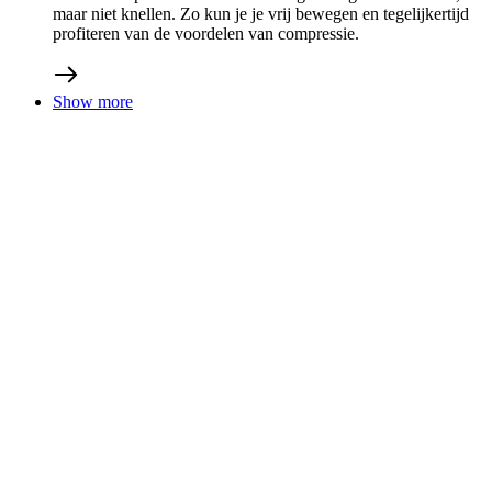
07/10/2025
Cadeautips voor de kerstdagen
eshop
Vraag je je af wat je je vrienden en geliefden cadeau moet
doen deze kerst? Wij hebben een aantal praktische tips voor
cadeaus voor je. Elke fietser zal deze waarderen.
Kwaliteitsmaterialen, gedegen vakmanschap en een moderne
stijl komen samen in onderstaande fietsgerelateerde
cadeautips.
Show more