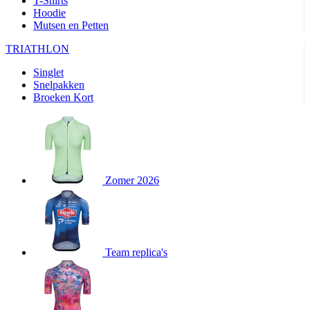
T-Shirts
product[24282]
www.kalas.be
1 jaar
Hoodie
Mutsen en Petten
product[20000356]
www.kalas.be
1 jaar
TRIATHLON
product[24116]
www.kalas.be
1 jaar
Singlet
product[24256]
www.kalas.be
1 jaar
Snelpakken
product[24093]
www.kalas.be
1 jaar
Broeken Kort
product[20000575]
www.kalas.be
1 jaar
product[24201]
www.kalas.be
1 jaar
product[20000856]
www.kalas.be
1 jaar
product[24383]
www.kalas.be
1 jaar
Zomer 2026
product[24242]
www.kalas.be
1 jaar
product[24212]
www.kalas.be
1 jaar
product[24325]
www.kalas.be
1 jaar
Team replica's
product[20000442]
www.kalas.be
1 jaar
product[20001016]
www.kalas.be
1 jaar
product[20000355]
www.kalas.be
1 jaar