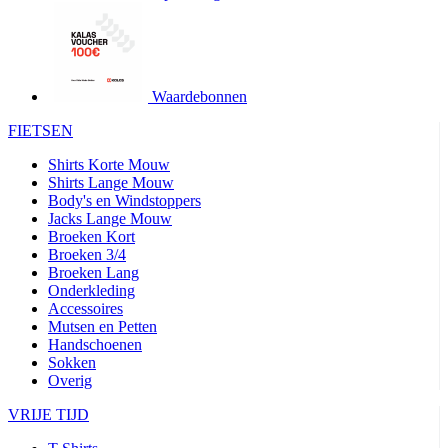
product[24427]
www.kalas.be
1 jaar
product[24032]
www.kalas.be
1 jaar
product[24233]
www.kalas.be
1 jaar
product[24251]
www.kalas.be
1 jaar
Waardebonnen
product[23960]
www.kalas.be
1 jaar
FIETSEN
product[24218]
www.kalas.be
1 jaar
Shirts Korte Mouw
product[24236]
www.kalas.be
1 jaar
Shirts Lange Mouw
Body's en Windstoppers
product[20000251]
www.kalas.be
1 jaar
Jacks Lange Mouw
product[24444]
www.kalas.be
1 jaar
Broeken Kort
Broeken 3/4
product[24391]
www.kalas.be
1 jaar
Broeken Lang
Onderkleding
product[24177]
www.kalas.be
1 jaar
Accessoires
product[24505]
www.kalas.be
1 jaar
Mutsen en Petten
Handschoenen
product[24238]
www.kalas.be
1 jaar
Sokken
product[24372]
www.kalas.be
1 jaar
Overig
product[24028]
www.kalas.be
1 jaar
VRIJE TIJD
product[24152]
www.kalas.be
1 jaar