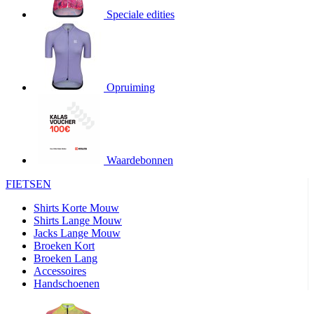
product[20000706]
www.kalas.be
1 jaar
Speciale edities
product[24140]
www.kalas.be
1 jaar
product[24367]
www.kalas.be
1 jaar
product[20000986]
www.kalas.be
1 jaar
product[24301]
www.kalas.be
1 jaar
Opruiming
product[20000119]
www.kalas.be
1 jaar
product[20001459]
www.kalas.be
1 jaar
product[24083]
www.kalas.be
1 jaar
Waardebonnen
product[24388]
www.kalas.be
1 jaar
FIETSEN
product[20000570]
www.kalas.be
1 jaar
product[24078]
www.kalas.be
1 jaar
Shirts Korte Mouw
Shirts Lange Mouw
product[24273]
www.kalas.be
1 jaar
Jacks Lange Mouw
Broeken Kort
webChangePopupShowed
www.kalas.be
1 jaar
Broeken Lang
product[20000350]
www.kalas.be
1 jaar
Accessoires
Handschoenen
product[24270]
www.kalas.be
1 jaar
product[24077]
www.kalas.be
1 jaar