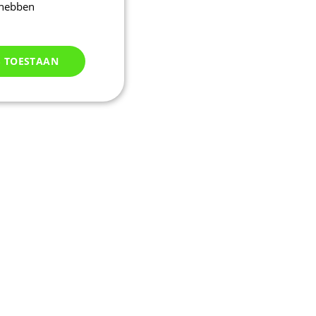
 hebben
S TOESTAAN
Niet
geclassificeerd
d
elding en
uikerssessie door