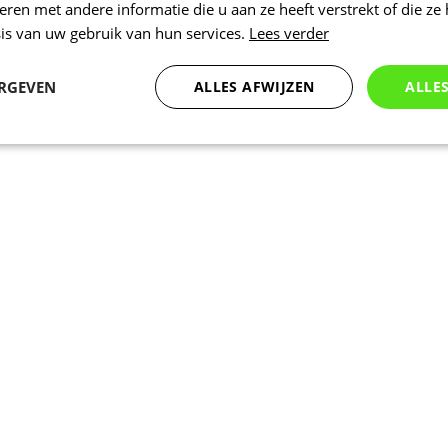
en met andere informatie die u aan ze heeft verstrekt of die ze
is van uw gebruik van hun services.
Lees verder
ERGEVEN
ALLES AFWIJZEN
ALLE
Statistieken
Marketing
Functioneel
Noodzakelijk
Statistieken
Marketing
Functioneel
Niet geclassificeer
 cookies maken de kernfunctionaliteiten van de website mogelijk, zoals gebruikersaanm
bsite kan niet goed worden gebruikt zonder de strikt noodzakelijke cookies.
Aanbieder
/
Vervaldatum
Omschrijving
Domein
www.kalas.be
1 jaar
Deze cookie wordt gebruikt om een gebr
de server te onderhouden.