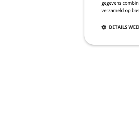
gegevens combiner
verzameld op bas
DETAILS WE
Noodzakelijk
Strikt noodzakelijke
accountbeheer. De we
Naam
_se20session