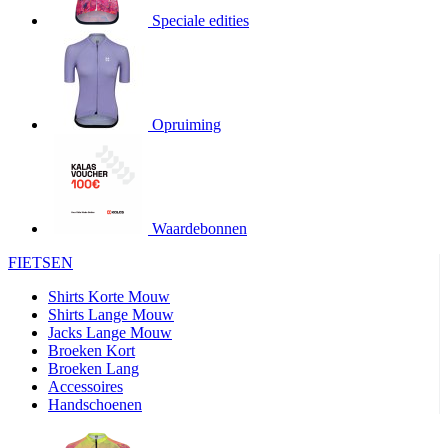
product[20000706]
www.kalas.be
1 jaar
Speciale edities
product[24140]
www.kalas.be
1 jaar
product[24367]
www.kalas.be
1 jaar
product[20000986]
www.kalas.be
1 jaar
product[24301]
www.kalas.be
1 jaar
Opruiming
product[20000119]
www.kalas.be
1 jaar
product[20001459]
www.kalas.be
1 jaar
product[24083]
www.kalas.be
1 jaar
Waardebonnen
product[24388]
www.kalas.be
1 jaar
FIETSEN
product[20000570]
www.kalas.be
1 jaar
product[24078]
www.kalas.be
1 jaar
Shirts Korte Mouw
Shirts Lange Mouw
product[24273]
www.kalas.be
1 jaar
Jacks Lange Mouw
Broeken Kort
webChangePopupShowed
www.kalas.be
1 jaar
Broeken Lang
product[20000350]
www.kalas.be
1 jaar
Accessoires
Handschoenen
product[24270]
www.kalas.be
1 jaar
product[24077]
www.kalas.be
1 jaar