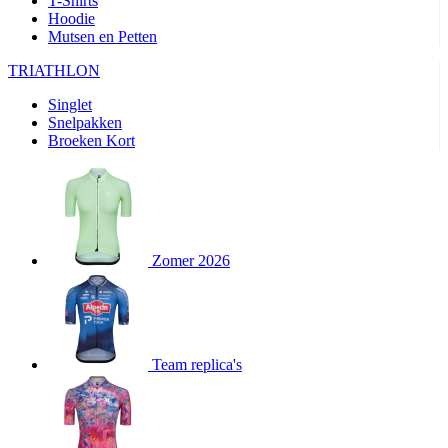
T-Shirts
product[24282]
www.kalas.be
1 jaar
Hoodie
Mutsen en Petten
product[20000356]
www.kalas.be
1 jaar
TRIATHLON
product[24116]
www.kalas.be
1 jaar
Singlet
product[24256]
www.kalas.be
1 jaar
Snelpakken
product[24093]
www.kalas.be
1 jaar
Broeken Kort
product[20000575]
www.kalas.be
1 jaar
product[24201]
www.kalas.be
1 jaar
product[20000856]
www.kalas.be
1 jaar
product[24383]
www.kalas.be
1 jaar
Zomer 2026
product[24242]
www.kalas.be
1 jaar
product[24212]
www.kalas.be
1 jaar
product[24325]
www.kalas.be
1 jaar
Team replica's
product[20000442]
www.kalas.be
1 jaar
product[20001016]
www.kalas.be
1 jaar
product[20000355]
www.kalas.be
1 jaar