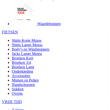
product[24427]
www.kalas.be
1 jaar
product[24032]
www.kalas.be
1 jaar
product[24233]
www.kalas.be
1 jaar
product[24251]
www.kalas.be
1 jaar
Waardebonnen
product[23960]
www.kalas.be
1 jaar
FIETSEN
product[24218]
www.kalas.be
1 jaar
Shirts Korte Mouw
product[24236]
www.kalas.be
1 jaar
Shirts Lange Mouw
Body's en Windstoppers
product[20000251]
www.kalas.be
1 jaar
Jacks Lange Mouw
product[24444]
www.kalas.be
1 jaar
Broeken Kort
Broeken 3/4
product[24391]
www.kalas.be
1 jaar
Broeken Lang
Onderkleding
product[24177]
www.kalas.be
1 jaar
Accessoires
product[24505]
www.kalas.be
1 jaar
Mutsen en Petten
Handschoenen
product[24238]
www.kalas.be
1 jaar
Sokken
product[24372]
www.kalas.be
1 jaar
Overig
product[24028]
www.kalas.be
1 jaar
VRIJE TIJD
product[24152]
www.kalas.be
1 jaar