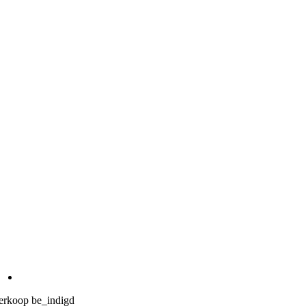
erkoop be_indigd