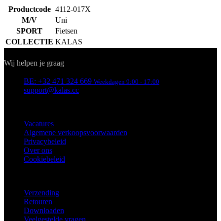
Productcode
4112-017X
M/V
Uni
SPORT
Fietsen
COLLECTIE
KALAS
Contact
Wij helpen je graag
BE: +32 471 324 669
Weekdagen 9:00 - 17:00
support@kalas.cc
INFORMATIE
Vacatures
Algemene verkoopsvoorwaarden
Privacybeleid
Over ons
Cookiebeleid
KLANTENSERVICE
Verzending
Retouren
Downloaden
Veelgestelde vragen