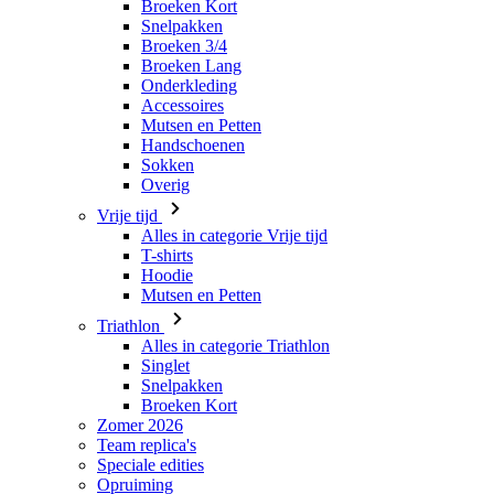
Broeken Kort
Snelpakken
Broeken 3/4
Broeken Lang
Onderkleding
Accessoires
Mutsen en Petten
Handschoenen
Sokken
Overig
Vrije tijd
Alles in categorie Vrije tijd
T-shirts
Hoodie
Mutsen en Petten
Triathlon
Alles in categorie Triathlon
Singlet
Snelpakken
Broeken Kort
Zomer 2026
Team replica's
Speciale edities
Opruiming