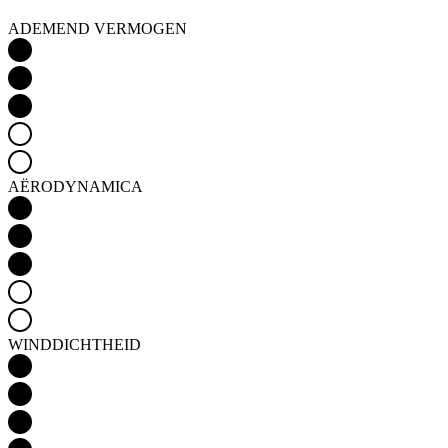
AËRODYNAMICA
WINDDICHTHEID
WATERDICHTHEID