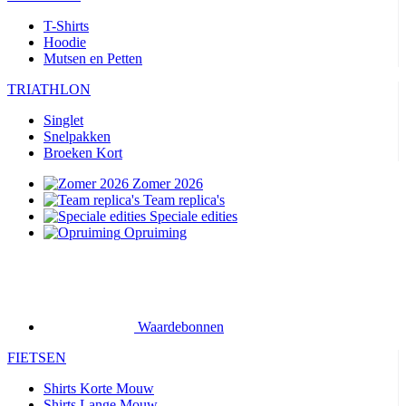
T-Shirts
Hoodie
Mutsen en Petten
TRIATHLON
Singlet
Snelpakken
Broeken Kort
Zomer 2026
Team replica's
Speciale edities
Opruiming
Waardebonnen
FIETSEN
Shirts Korte Mouw
Shirts Lange Mouw
Jacks Lange Mouw
Broeken Kort
Broeken Lang
Accessoires