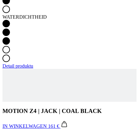
Detail produktu
MOTION Z4 | JACK | COAL BLACK
IN WINKELWAGEN
161 €
De Motion-collectie brengt levendigheid met gebruik van beproefde
materialen en geraffineerde pasvormen. Lichtgewicht, rekbare en
ademende stoffen zorgen voor ultiem comfort. De gestroomlijnde en
moderne look van de collectie wordt versterkt door felle kleuren met
een dynamisch element op de borst.