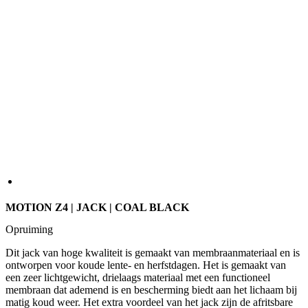
MOTION Z4 | JACK | COAL BLACK
Opruiming
Dit jack van hoge kwaliteit is gemaakt van membraanmateriaal en is
ontworpen voor koude lente- en herfstdagen. Het is gemaakt van
een zeer lichtgewicht, drielaags materiaal met een functioneel
membraan dat ademend is en bescherming biedt aan het lichaam bij
matig koud weer. Het extra voordeel van het jack zijn de afritsbare
mouwen waardoor het jack veelzijdig bruikbaar is.
KLEUR