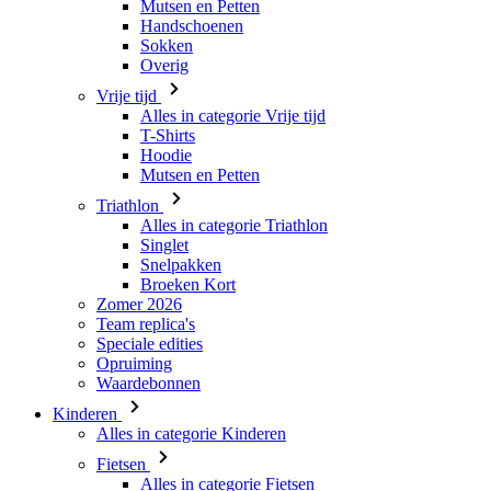
Vrije tijd
Alles in categorie Vrije tijd
T-Shirts
Hoodie
Mutsen en Petten
Triathlon
Alles in categorie Triathlon
Singlet
Snelpakken
Broeken Kort
Zomer 2026
Team replica's
Speciale edities
Opruiming
Waardebonnen
Kinderen
Alles in categorie Kinderen
Fietsen
Alles in categorie Fietsen
Shirts Korte Mouw
Shirts Lange Mouw
Jacks Lange Mouw
Broeken Kort
Broeken Lang