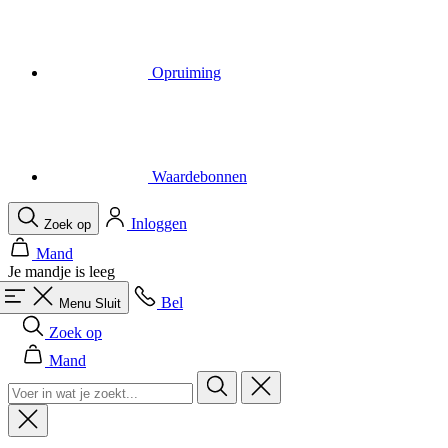
Waardebonnen
Inloggen
Zoek op
Mand
Je mandje is leeg
Bel
Menu
Sluit
Zoek op
Mand
Heren
Alles in categorie Heren
Fietsen