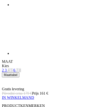
MAAT
Kies
2
3
4
5
6
7
8
Maattabel
Gratis levering
Původní cena
179 €
Prijs
161 €
IN WINKELMAND
PRODUCTKENMERKEN
ADEMEND VERMOGEN