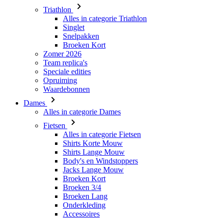
Broeken Kort
Zomer 2026
Team replica's
Speciale edities
Opruiming
Waardebonnen
Dames
Alles in categorie Dames
Fietsen
Alles in categorie Fietsen
Shirts Korte Mouw
Shirts Lange Mouw
Body's en Windstoppers
Jacks Lange Mouw
Broeken Kort
Broeken 3/4
Broeken Lang
Onderkleding
Accessoires
Mutsen en Petten
Handschoenen
Sokken
Overig