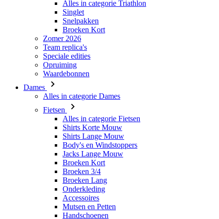
Alles in categorie Triathlon
Singlet
ipCountry
Snelpakken
Broeken Kort
Zomer 2026
CookieScriptConse
Team replica's
Speciale edities
Opruiming
Waardebonnen
laravel_session
Dames
Alles in categorie Dames
PHPSESSID
Fietsen
Alles in categorie Fietsen
Shirts Korte Mouw
Shirts Lange Mouw
Body's en Windstoppers
Jacks Lange Mouw
VISITOR_PRIVACY_
Broeken Kort
Broeken 3/4
Broeken Lang
Onderkleding
Accessoires
Mutsen en Petten
Handschoenen