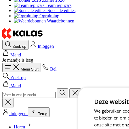
Zomer 2026
Team replica's
Speciale edities
Opruiming
Waardebonnen
Inloggen
Zoek op
Mand
Je mandje is leeg
Bel
Menu
Sluit
Zoek op
Mand
Deze websit
We gebruiken cook
Inloggen
Terug
te bieden en om 
onze site met onz
Heren