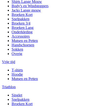
Shirts Lange Mouw
Body's en Windstoppers
Jacks Lange mouw
Broeken Kort
Snelpakken
Broeken 3/4
Broeken Lang
Onderkleding
Accessoires
Mutsen en Petten
Handschoenen
Sokken
Overig
Vrije tijd
T-shirts
Hoodie
Mutsen en Petten
Triathlon
Singlet
Snelpakken
Broeken Kort