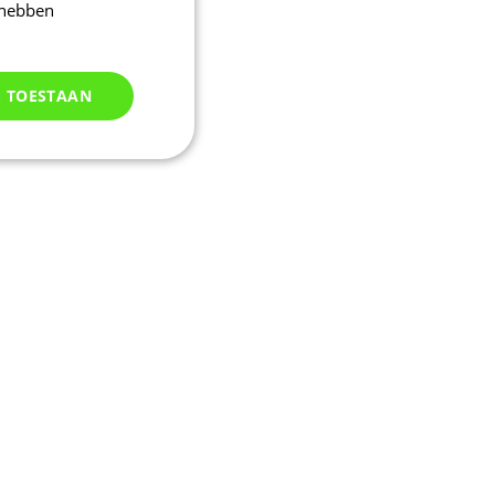
 hebben
S TOESTAAN
Niet
geclassificeerd
d
elding en
uikerssessie door