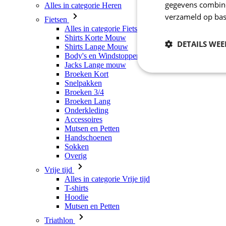
gegevens combiner
Alles in categorie Heren
verzameld op bas
Fietsen
Alles in categorie Fietsen
Shirts Korte Mouw
DETAILS WE
Shirts Lange Mouw
Body's en Windstoppers
Jacks Lange mouw
Broeken Kort
Noodzakelijk
Snelpakken
Broeken 3/4
Broeken Lang
Onderkleding
Accessoires
Mutsen en Petten
Handschoenen
Sokken
Overig
Vrije tijd
Strikt noodzakelijke
Alles in categorie Vrije tijd
accountbeheer. De we
T-shirts
Hoodie
Naam
Mutsen en Petten
_se20session
Triathlon