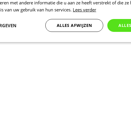
en met andere informatie die u aan ze heeft verstrekt of die ze
is van uw gebruik van hun services.
Lees verder
ERGEVEN
ALLES AFWIJZEN
ALLE
Statistieken
Marketing
Functioneel
Noodzakelijk
Statistieken
Marketing
Functioneel
Niet geclassificeer
 cookies maken de kernfunctionaliteiten van de website mogelijk, zoals gebruikersaanm
bsite kan niet goed worden gebruikt zonder de strikt noodzakelijke cookies.
Aanbieder
/
Vervaldatum
Omschrijving
Domein
www.kalas.be
1 jaar
Deze cookie wordt gebruikt om een gebr
de server te onderhouden.