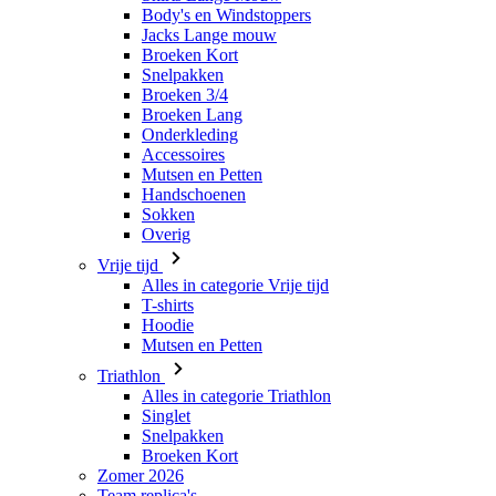
product[24427]
www.kalas.be
1 jaar
Body's en Windstoppers
product[24032]
www.kalas.be
1 jaar
Jacks Lange mouw
Broeken Kort
product[24233]
www.kalas.be
1 jaar
Snelpakken
Broeken 3/4
product[24251]
www.kalas.be
1 jaar
Broeken Lang
product[23960]
www.kalas.be
1 jaar
Onderkleding
Accessoires
product[24218]
www.kalas.be
1 jaar
Mutsen en Petten
product[24236]
Handschoenen
www.kalas.be
1 jaar
Sokken
product[20000251]
www.kalas.be
1 jaar
Overig
product[24444]
www.kalas.be
1 jaar
Vrije tijd
Alles in categorie Vrije tijd
product[24391]
www.kalas.be
1 jaar
T-shirts
product[24177]
www.kalas.be
1 jaar
Hoodie
Mutsen en Petten
product[24505]
www.kalas.be
1 jaar
Triathlon
product[24238]
www.kalas.be
1 jaar
Alles in categorie Triathlon
Singlet
product[24372]
www.kalas.be
1 jaar
Snelpakken
product[24028]
www.kalas.be
1 jaar
Broeken Kort
Zomer 2026
product[24152]
www.kalas.be
1 jaar
Team replica's