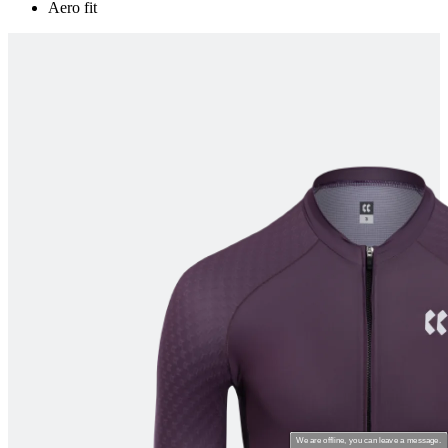
Aero fit
product[24462]
www.kalas.be
1 jaar
product[24026]
www.kalas.be
1 jaar
product[24263]
www.kalas.be
1 jaar
product[20001427]
www.kalas.be
1 jaar
product[23977]
www.kalas.be
1 jaar
product[24533]
www.kalas.be
1 jaar
product[24143]
www.kalas.be
1 jaar
product[20000861]
www.kalas.be
1 jaar
product[24269]
www.kalas.be
1 jaar
product[23989]
www.kalas.be
1 jaar
product[24438]
www.kalas.be
1 jaar
product[24150]
www.kalas.be
1 jaar
product[24244]
www.kalas.be
1 jaar
product[24067]
www.kalas.be
1 jaar
product[24309]
www.kalas.be
1 jaar
We are offline, you can leave a message.