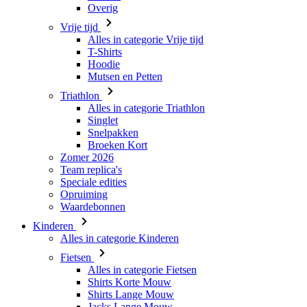
Overig
Vrije tijd
Alles in categorie Vrije tijd
T-Shirts
Hoodie
Mutsen en Petten
Triathlon
Alles in categorie Triathlon
Singlet
Snelpakken
Broeken Kort
Zomer 2026
Team replica's
Speciale edities
Opruiming
Waardebonnen
Kinderen
Alles in categorie Kinderen
Fietsen
Alles in categorie Fietsen
Shirts Korte Mouw
Shirts Lange Mouw
Jacks Lange Mouw