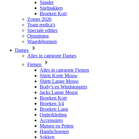
Singlet
Snelpakken
Broeken Kort
Zomer 2026
Team replica's
Speciale edities
Opruiming
Waardebonnen
Dames
Alles in categorie Dames
Fietsen
Alles in categorie Fietsen
Shirts Korte Mouw
Shirts Lange Mouw
Body's en Windstoppers
Jacks Lange Mouw
Broeken Kort
Broeken 3/4
Broeken Lang
Onderkleding
Accessoires
Mutsen en Petten
Handschoenen
Sokken