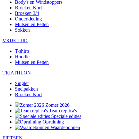
Body's en Windstoppers
Broeken Kort
Broeken 3/4
Onderkleding
Mutsen en Petten
Sokken
VRIJE TIJD
T-shirts
Hoodie
Mutsen en Petten
TRIATHLON
Singlet
Snelpakken
Broeken Kort
Zomer 2026
Team replica's
Speciale edities
Opruiming
Waardebonnen
FIETSEN