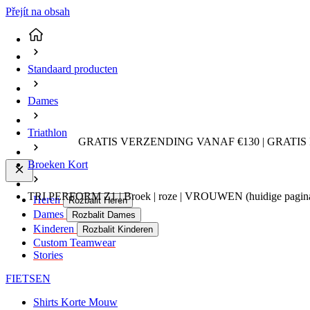
Přejít na obsah
Standaard producten
Dames
Triathlon
GRATIS VERZENDING VANAF €130 | GRATIS
Broeken Kort
TRI PERFORM Z1 | Broek | roze | VROUWEN
(huidige pagin
Heren
Rozbalit Heren
Dames
Rozbalit Dames
Kinderen
Rozbalit Kinderen
Custom Teamwear
Stories
FIETSEN
Shirts Korte Mouw