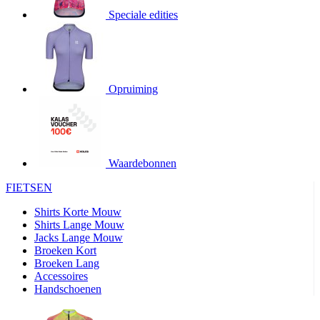
product[20000706]
www.kalas.be
1 jaar
Speciale edities
product[24140]
www.kalas.be
1 jaar
product[24367]
www.kalas.be
1 jaar
product[20000986]
www.kalas.be
1 jaar
product[24301]
www.kalas.be
1 jaar
Opruiming
product[20000119]
www.kalas.be
1 jaar
product[20001459]
www.kalas.be
1 jaar
product[24083]
www.kalas.be
1 jaar
Waardebonnen
product[24388]
www.kalas.be
1 jaar
FIETSEN
product[20000570]
www.kalas.be
1 jaar
product[24078]
www.kalas.be
1 jaar
Shirts Korte Mouw
Shirts Lange Mouw
product[24273]
www.kalas.be
1 jaar
Jacks Lange Mouw
Broeken Kort
webChangePopupShowed
www.kalas.be
1 jaar
Broeken Lang
product[20000350]
www.kalas.be
1 jaar
Accessoires
Handschoenen
product[24270]
www.kalas.be
1 jaar
product[24077]
www.kalas.be
1 jaar