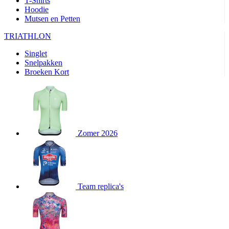
T-Shirts
product[24282]
www.kalas.be
1 jaar
Hoodie
Mutsen en Petten
product[20000356]
www.kalas.be
1 jaar
TRIATHLON
product[24116]
www.kalas.be
1 jaar
Singlet
product[24256]
www.kalas.be
1 jaar
Snelpakken
product[24093]
www.kalas.be
1 jaar
Broeken Kort
product[20000575]
www.kalas.be
1 jaar
product[24201]
www.kalas.be
1 jaar
product[20000856]
www.kalas.be
1 jaar
product[24383]
www.kalas.be
1 jaar
Zomer 2026
product[24242]
www.kalas.be
1 jaar
product[24212]
www.kalas.be
1 jaar
product[24325]
www.kalas.be
1 jaar
Team replica's
product[20000442]
www.kalas.be
1 jaar
product[20001016]
www.kalas.be
1 jaar
product[20000355]
www.kalas.be
1 jaar