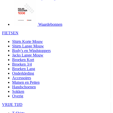
product[24427]
www.kalas.be
1 jaar
product[24032]
www.kalas.be
1 jaar
product[24233]
www.kalas.be
1 jaar
product[24251]
www.kalas.be
1 jaar
Waardebonnen
product[23960]
www.kalas.be
1 jaar
FIETSEN
product[24218]
www.kalas.be
1 jaar
Shirts Korte Mouw
product[24236]
www.kalas.be
1 jaar
Shirts Lange Mouw
Body's en Windstoppers
product[20000251]
www.kalas.be
1 jaar
Jacks Lange Mouw
product[24444]
www.kalas.be
1 jaar
Broeken Kort
Broeken 3/4
product[24391]
www.kalas.be
1 jaar
Broeken Lang
Onderkleding
product[24177]
www.kalas.be
1 jaar
Accessoires
product[24505]
www.kalas.be
1 jaar
Mutsen en Petten
Handschoenen
product[24238]
www.kalas.be
1 jaar
Sokken
product[24372]
www.kalas.be
1 jaar
Overig
product[24028]
www.kalas.be
1 jaar
VRIJE TIJD
product[24152]
www.kalas.be
1 jaar