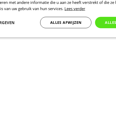
en met andere informatie die u aan ze heeft verstrekt of die ze
is van uw gebruik van hun services.
Lees verder
ERGEVEN
ALLES AFWIJZEN
ALLE
Statistieken
Marketing
Functioneel
Noodzakelijk
Statistieken
Marketing
Functioneel
Niet geclassificeer
 cookies maken de kernfunctionaliteiten van de website mogelijk, zoals gebruikersaanm
bsite kan niet goed worden gebruikt zonder de strikt noodzakelijke cookies.
Aanbieder
/
Vervaldatum
Omschrijving
Domein
www.kalas.be
1 jaar
Deze cookie wordt gebruikt om een gebr
de server te onderhouden.