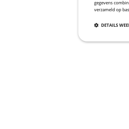
gegevens combiner
verzameld op bas
DETAILS WE
Noodzakelijk
Strikt noodzakelijke
accountbeheer. De we
Naam
_se20session