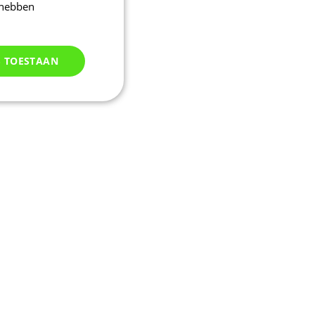
 hebben
S TOESTAAN
Niet
geclassificeerd
d
elding en
uikerssessie door