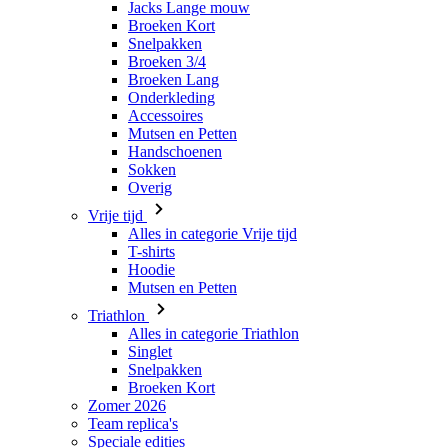
Jacks Lange mouw
Broeken Kort
Snelpakken
Broeken 3/4
Broeken Lang
Onderkleding
Accessoires
Mutsen en Petten
Handschoenen
Sokken
Overig
Vrije tijd
Alles in categorie Vrije tijd
T-shirts
Hoodie
Mutsen en Petten
Triathlon
Alles in categorie Triathlon
Singlet
Snelpakken
Broeken Kort
Zomer 2026
Team replica's
Speciale edities