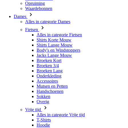
Opruiming
Waardebonnen
Dames
Alles in categorie Dames
Fietsen
Alles in categorie Fietsen
Shirts Korte Mouw
Shirts Lange Mouw
Body's en Windstoppers
Jacks Lange Mouw
Broeken Kort
Broeken 3/4
Broeken Lang
Onderkleding
Accessoires
Mutsen en Petten
Handschoenen
Sokken
Overig
Vrije tijd
Alles in categorie Vrije tijd
T-Shirts
Hoodie