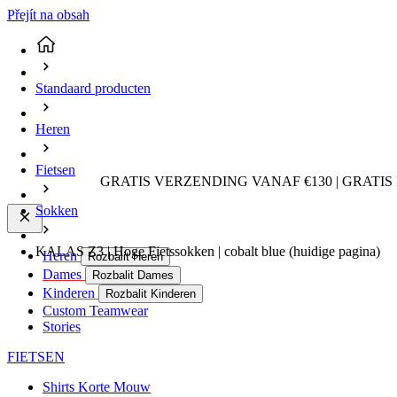
Přejít na obsah
Standaard producten
Heren
Fietsen
GRATIS VERZENDING VANAF €130 | GRATIS
Sokken
KALAS Z3 | Hoge Fietssokken | cobalt blue
(huidige pagina)
Heren
Rozbalit Heren
Dames
Rozbalit Dames
Kinderen
Rozbalit Kinderen
Custom Teamwear
Stories
FIETSEN
Shirts Korte Mouw