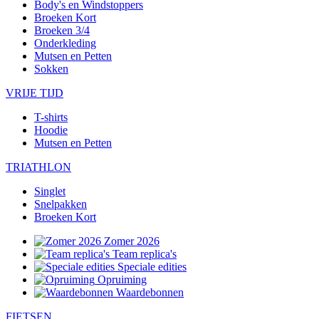
Body's en Windstoppers
Broeken Kort
Broeken 3/4
Onderkleding
Mutsen en Petten
Sokken
VRIJE TIJD
T-shirts
Hoodie
Mutsen en Petten
TRIATHLON
Singlet
Snelpakken
Broeken Kort
Zomer 2026
Team replica's
Speciale edities
Opruiming
Waardebonnen
FIETSEN