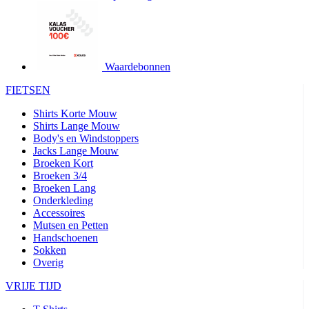
product[24427]
www.kalas.be
1 jaar
product[24032]
www.kalas.be
1 jaar
product[24233]
www.kalas.be
1 jaar
product[24251]
www.kalas.be
1 jaar
Waardebonnen
product[23960]
www.kalas.be
1 jaar
FIETSEN
product[24218]
www.kalas.be
1 jaar
Shirts Korte Mouw
product[24236]
www.kalas.be
1 jaar
Shirts Lange Mouw
Body's en Windstoppers
product[20000251]
www.kalas.be
1 jaar
Jacks Lange Mouw
product[24444]
www.kalas.be
1 jaar
Broeken Kort
Broeken 3/4
product[24391]
www.kalas.be
1 jaar
Broeken Lang
Onderkleding
product[24177]
www.kalas.be
1 jaar
Accessoires
product[24505]
www.kalas.be
1 jaar
Mutsen en Petten
Handschoenen
product[24238]
www.kalas.be
1 jaar
Sokken
product[24372]
www.kalas.be
1 jaar
Overig
product[24028]
www.kalas.be
1 jaar
VRIJE TIJD
product[24152]
www.kalas.be
1 jaar