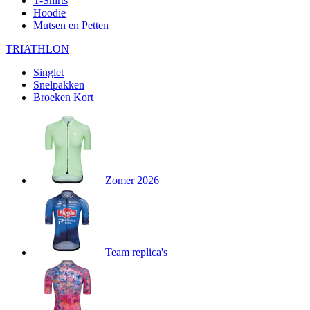
T-Shirts
product[24282]
www.kalas.be
1 jaar
Hoodie
Mutsen en Petten
product[20000356]
www.kalas.be
1 jaar
TRIATHLON
product[24116]
www.kalas.be
1 jaar
Singlet
product[24256]
www.kalas.be
1 jaar
Snelpakken
product[24093]
www.kalas.be
1 jaar
Broeken Kort
product[20000575]
www.kalas.be
1 jaar
product[24201]
www.kalas.be
1 jaar
product[20000856]
www.kalas.be
1 jaar
product[24383]
www.kalas.be
1 jaar
Zomer 2026
product[24242]
www.kalas.be
1 jaar
product[24212]
www.kalas.be
1 jaar
product[24325]
www.kalas.be
1 jaar
Team replica's
product[20000442]
www.kalas.be
1 jaar
product[20001016]
www.kalas.be
1 jaar
product[20000355]
www.kalas.be
1 jaar