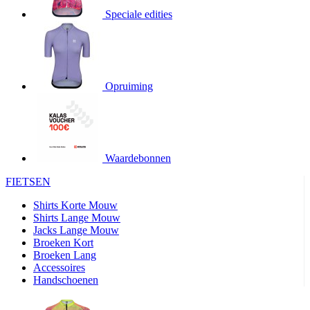
product[20000706]
www.kalas.be
1 jaar
Speciale edities
product[24140]
www.kalas.be
1 jaar
product[24367]
www.kalas.be
1 jaar
product[20000986]
www.kalas.be
1 jaar
product[24301]
www.kalas.be
1 jaar
Opruiming
product[20000119]
www.kalas.be
1 jaar
product[20001459]
www.kalas.be
1 jaar
product[24083]
www.kalas.be
1 jaar
Waardebonnen
product[24388]
www.kalas.be
1 jaar
FIETSEN
product[20000570]
www.kalas.be
1 jaar
product[24078]
www.kalas.be
1 jaar
Shirts Korte Mouw
Shirts Lange Mouw
product[24273]
www.kalas.be
1 jaar
Jacks Lange Mouw
Broeken Kort
webChangePopupShowed
www.kalas.be
1 jaar
Broeken Lang
product[20000350]
www.kalas.be
1 jaar
Accessoires
Handschoenen
product[24270]
www.kalas.be
1 jaar
product[24077]
www.kalas.be
1 jaar