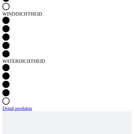
WATERDICHTHEID
Detail produktu
PASSION Z3 | JACK RAINEX | PETROL BLUE |
VROUWEN