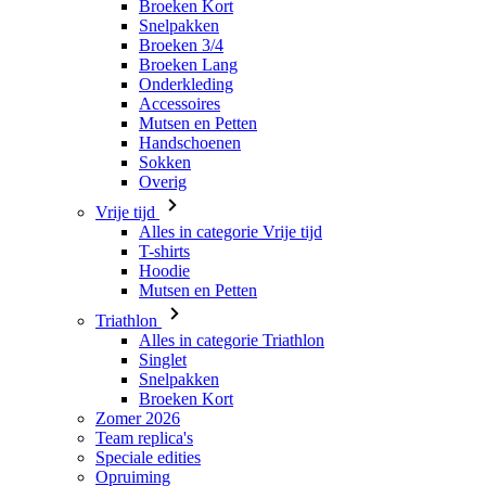
Accessoires
Mutsen en Petten
Handschoenen
Sokken
Overig
Vrije tijd
Alles in categorie Vrije tijd
T-shirts
Hoodie
Mutsen en Petten
Triathlon
Alles in categorie Triathlon
Singlet
Snelpakken
Broeken Kort
Zomer 2026
Team replica's
Speciale edities
Opruiming
Waardebonnen
Dames
Alles in categorie Dames
Fietsen