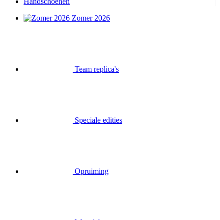
Handschoenen
Zomer 2026
Team replica's
Speciale edities
Opruiming
Waardebonnen
Inloggen
Zoek op
Mand